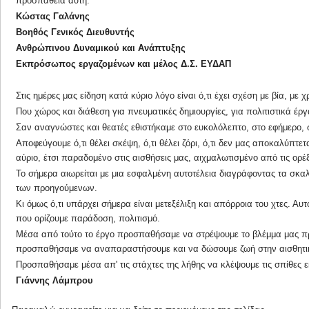
προσπάθεια αυτή.
Κώστας Γαλάνης
Βοηθός Γενικός Διευθυντής
Ανθρώπινου Δυναμικού και Ανάπτυξης
Εκπρόσωπος εργαζομένων και μέλος Δ.Σ. ΕΥΔΑΠ
Στις ημέρες μας είδηση κατά κύριο λόγο είναι ό,τι έχει σχέση με βία, με
Που χώρος και διάθεση για πνευματικές δημιουργίες, για πολιτιστικά έ
Σαν αναγνώστες και θεατές εθιστήκαμε στο ευκολόλεπτο, στο εφήμερο, σ
Αποφεύγουμε ό,τι θέλει σκέψη, ό,τι θέλει ζόρι, ό,τι δεν μας αποκαλύπτε
αύριο, έτσι παραδομένο στις αισθήσεις μας, αιχμαλωτισμένο από τις ορέξ
Το σήμερα αιωρείται με μια εσφαλμένη αυτοτέλεια διαγράφοντας τα σκα
των προηγούμενων.
Κι όμως ό,τι υπάρχει σήμερα είναι μετεξέλιξη και απόρροια του χτες. Αυ
που ορίζουμε παράδοση, πολιτισμό.
Μέσα από τούτο το έργο προσπαθήσαμε να στρέψουμε το βλέμμα μας π
προσπαθήσαμε να αναπαραστήσουμε και να δώσουμε ζωή στην αισθητική,
Προσπαθήσαμε μέσα απ' τις στάχτες της λήθης να κλέψουμε τις σπίθες ε
Γιάννης Λάμπρου