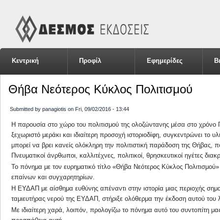
Κεντρική
Προφίλ
Εφημερίδες
Β
Θήβα Νεότερος Κύκλος Πολιτισμού
Submitted by
panagiotis
on
Fri, 09/02/2016 - 13:44
Η παρουσία στο χώρο του πολιτισμού της ολοζώντανης μέσα στο χρόνο Πα
ξεχωριστό μεράκι και ιδιαίτερη προσοχή ιστοριοδίφη, συγκεντρώνει το υλ
μπορεί να βρει κανείς ολόκληρη την πολιτιστική παράδοση της Θήβας, π
Πνευματικοί άνρθωποι, καλλιτέχνες, πολιτικοί, θρησκευτικοί ηγέτες διακ
Το πόνημα με τον ευρηματικό τίτλο «Θήβα Νεότερος Κύκλος Πολιτισμού» εί
επαίνων και συγχαρητηρίων.
Η ΕΥΔΑΠ με αίσθημα ευθύνης απέναντι στην ιστορία μιας περιοχής σημαντ
ταμιευτήρας νερού της ΕΥΔΑΠ, στήριξε ολόθερμα την έκδοση αυτού του
Με ιδιαίτερη χαρά, λοιπόν, προλογίζω το πόνημα αυτό του συντοπίτη μ