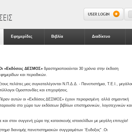
S
S
Εφημερίδες
Βιβλία
Διαδίκτυο
Οι «Εκδόσεις ΔΕΣΜOΣ»
δραστηριοποιούνται 30 χρόνια στην έκδοση
εφημερίδων και περιοδικών.
Στους πελάτες μας συγκαταλέγονται Ν.Π.Δ.Δ. - Πανεπιστήμια, Τ.Ε.Ι., μεγάλο
σύλλογοι Ομοσπονδίες και επιχειρήσεις.
Πέραν αυτών οι «Εκδόσεις ΔΕΣΜOΣ» έχουν περιορισμένη αλλά σημαντική
παρουσία στο χώρο των εκδόσεων βιβλίων επιστημονικών, λογοτεχνικών και
κε και στον συγγενή χώρο της κατασκευής ιστοσελίδων με μεγάλη επιτυχία!
σύστημσ διανομής πανεπιστημιακών συγγραμάτων ¨Ευδοξος" .Οι