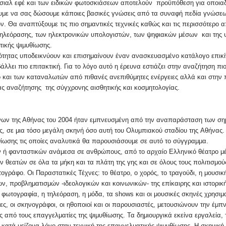
σιαλ εφέ και των ειδικών φωτοσκιάσεων αποτελούν προϋπόθεση για οποιαδή
υμε να σας δώσουμε κάποιες βασικές γνώσεις από τα συναφή πεδία γνώσε
ών. Θα αναπτύξουμε τις πιο σημαντικές τεχνικές καθώς και τις περισσότερ
τηλεόρασης, των ηλεκτρονικών υπολογιστών, των ψηφιακών μέσων και της 
ικής ψιμυθίωσης.
ινότητας υποδεικνύουν και επισημαίνουν έναν ανασκευασμένο κατάλογο επικ
λλει πιο επιτακτική. Για το λόγο αυτό η έρευνα εστιάζει στην αναζήτηση π
και των καταναλωτών από πιθανές ανεπιθύμητες ενέργειες αλλά και στην π
έας αναζήτησης της σύγχρονης αισθητικής και κοσμητολογίας.
ων της Αθήνας του 2004 ήταν εμπνευσμένη από την αναπαράσταση των σημ
ης, σε μια τόσο μεγάλη σκηνή όσο αυτή του Oλυμπιακού σταδίου της Aθήνας
υθίωσης τις οποίες αναλυτικά θα παρουσιάσουμε σε αυτό το σύγγραμμα.
 φανταστικών ανάμεσα σε ανθρώπους, από το αρχαίο Ελληνικό θέατρο μέχρι
 θεατών σε όλα τα μήκη και τα πλάτη της γης και σε όλους τους πολιτισμού
γράφο. Oι Παραστατικές Τέχνες: το θέατρο, ο χορός, το τραγούδι, η μουσι
, προβληματισμών -ιδεολογικών και κοινωνικών- της επίκαιρης και ιστορικ
φωτογραφία, η τηλεόραση, η μόδα, τα shows και οι μουσικές σκηνές χρησιμ
ες, οι σκηνογράφοι, οι ηθοποιοί και οι παρουσιαστές, μετουσιώνουν την έμπν
ης από τους επαγγελματίες της ψιμυθίωσης. Τα δημιουργικά εκείνα εργαλεία, 
ι κατά μείζονα λόγο στην τεχνική της επαγγελματικής ψιμυθίωσης. Η σκηνικ