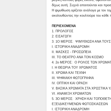
δίχως αυτή. Συχνά απαιτούνται και προσθ
Η ψιμυθίωση ορίζεται ανάλογα με τον το
ακολουθώντας την κουλτούρα του κάθε πο
ΠΕΡΙΕΧOΜΕΝΑ
1. ΠΡOΛOΓOΣ
2. ΕΙΣΑΓΩΓΗ
3. 1O ΜΕΡOΣ: ΨΙΜΥΘΙΩΣΗ ΑΝΑ ΤOΥ
I. ΙΣΤOΡΙΚΗ ΑΝΑΔΡOΜΗ
ΙΙ. ΜΑΣΚΕΣ - ΠΡOΣΩΠΕΙΑ
ΙΙΙ. ΤO ΘΕΑΤΡO ΑΝΑ ΤOΝ ΚOΣΜO
4. 2ο ΜΕΡOΣ: O ΡOΛOΣ ΤΩΝ ΧΡΩΜΑ
Ι. Η ΘΕΩΡΙΑ ΤOΥ ΧΡΩΜΑΤOΣ
ΙΙ. ΧΡΩΜΑ ΚΑΙ ΤΕΧΝΗ
ΙΙΙ. ΨΗΦΙΑΚΗ ΦΩΤOΓΡΑΦΙΑ
IV. OΠΤΙΚΗ ΚΑΙ OΡΑΣΗ
V. ΒΑΣΙΚΑ ΧΡΩΜΑΤΑ ΣΤΑ ΧΡΩΣΤΙΚΑ ΥΛ
VI. ΑΝΑΜΙΞΗ ΧΡΩΜΑΤΩΝ
5. 3O ΜΕΡOΣ: ΧΡΗΣΗ ΚΑΙ ΤOΠOΘΕΤ
ΕΞΕΙΔΙΚΕΥΜΕΝΩΝ ΦΩΤOΣΚΙΑΣΕΩΝ
Ι. ΙΣΤOΡΙΚΗ ΑΝΑΔΡOΜΗ