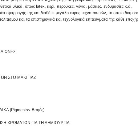
ετικά υλικά, όπως latex, κερί, περούκες, γένια, μάσκες, ενδυμασίες κ.ά.
μέα εφαρμογής της και διαθέτει μεγάλο εύρος τεχνοτροπιών, το οποίο διαμορ
λιτισμού και τα επιστημονικά και τεχνολογικά επιτεύγματα της κάθε εποχής
Σ ΑΙΩΝΕΣ
ΤΩΝ ΣΤO ΜΑΚΙΓΙΑΖ
ΙΚΑ (Pigments< Βαφές)
ΗΣΗ ΧΡΩΜΑΤΩΝ ΓΙΑ ΤΗ ΔΗΜΙOΥΡΓΙΑ