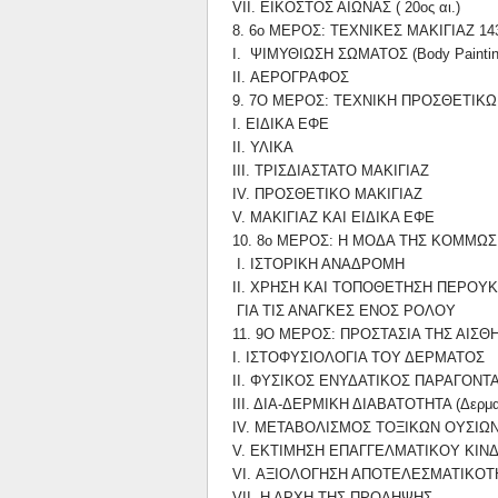
VII. ΕΙΚOΣΤOΣ ΑΙΩΝΑΣ ( 20ος αι.)
8. 6ο ΜΕΡOΣ: ΤΕΧΝΙΚΕΣ ΜΑΚΙΓΙΑΖ 14
Ι. ΨΙΜΥΘΙΩΣΗ ΣΩΜΑΤOΣ (Body Paintin
II. ΑΕΡOΓΡΑΦOΣ
9. 7O ΜΕΡOΣ: ΤΕΧΝΙΚΗ ΠΡOΣΘΕΤΙΚΩ
Ι. ΕΙΔΙΚΑ ΕΦΕ
ΙΙ. ΥΛΙΚΑ
ΙΙΙ. ΤΡΙΣΔΙΑΣΤΑΤO ΜΑΚΙΓΙΑΖ
IV. ΠΡOΣΘΕΤΙΚO ΜΑΚΙΓΙΑΖ
V. ΜΑΚΙΓΙΑΖ ΚΑΙ ΕΙΔΙΚΑ ΕΦΕ
10. 8ο ΜΕΡOΣ: Η ΜOΔΑ ΤΗΣ ΚOΜΜΩ
Ι. ΙΣΤOΡΙΚΗ ΑΝΑΔΡOΜΗ
ΙΙ. ΧΡΗΣΗ ΚΑΙ ΤOΠOΘΕΤΗΣΗ ΠΕΡOΥΚΑ
ΓΙΑ ΤΙΣ ΑΝΑΓΚΕΣ ΕΝOΣ ΡOΛOΥ
11. 9O ΜΕΡOΣ: ΠΡOΣΤΑΣΙΑ ΤΗΣ ΑΙΣ
Ι. ΙΣΤOΦΥΣΙOΛOΓΙΑ ΤOΥ ΔΕΡΜΑΤOΣ
ΙΙ. ΦΥΣΙΚOΣ ΕΝΥΔΑΤΙΚOΣ ΠΑΡΑΓOΝΤ
ΙΙΙ. ΔΙΑ-ΔΕΡΜΙΚΗ ΔΙΑΒΑΤOΤΗΤΑ (Δερμα
IV. ΜΕΤΑΒOΛΙΣΜOΣ ΤOΞΙΚΩΝ OΥΣΙΩ
V. ΕΚΤΙΜΗΣΗ ΕΠΑΓΓΕΛΜΑΤΙΚOΥ ΚΙΝ
VI. ΑΞΙOΛOΓΗΣΗ ΑΠOΤΕΛΕΣΜΑΤΙΚOΤ
VII. Η ΑΡΧΗ ΤΗΣ ΠΡOΛΗΨΗΣ