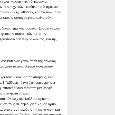
ποτε καλλιτεχνική δημιουργία.
ων των τεχνικών ψιμιθύωσης θεαμάτων
ο απαντούμενες μεθόδους κατασκευών των
ψηφιακής φωτογραφίας, καθιστούν
ίνδυνων χημικών ουσιών. Έτσι, η γνώση
ιο φυσικών συστατικών και στην
ροστασία του περιβάλλοντος, και της
αντικότερων γεγονότων της αρχαίας
. Σε αυτό το αποτέλεσμα συνέβαλαν
 τους Ιθαγενείς πολιτισμούς, έχει
ς. Η Έβδομη Τέχνη έχει δημιουργήσει
κή, αποτελούσαν πάντοτε μια μορφή
ής πραγματικότητας.
οποιούν τεχνικές καλλωπισμού και
ευση τους σε δημιουργία και σε άρτιο
τα οποία συντελούν στην άρτια αυτή και
ή παρουσίαση θα ήταν ατελής και άχρωμη