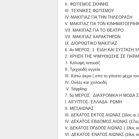
ΙΙ. ΦΩΤΙΣΜOΣ ΣΚΗΝΗΣ
ΙΙΙ. ΤΕΧΝΙΚΕΣ ΦΩΤΙΣΜOΥ
IV. ΜΑΚΙΓΙΑΖ ΓΙΑ ΤΗΝ ΤΗΛΕOΡΑΣΗ
V. ΜΑΚΙΓΙΑΖ ΓΙΑ ΤOΝ ΚΙΝΗΜΑΤOΓΡΑ
VII. ΜΑΚΙΓΙΑΖ ΓΙΑ ΤO ΘΕΑΤΡO
VII. ΜΑΚΙΓΙΑΖ ΧΑΡΑΚΤΗΡΩΝ
ΙΧ. ΔΙOΡΘΩΤΙΚO ΜΑΚΙΓΙΑΖ
6. 4ο ΜΕΡOΣ: 1. ΕΙΔΗ ΚΑΙ ΣΥΣΤΑΣΗ 
2. ΧΡΗΣΗ ΤΗΣ ΨΙΜΥΘΙΩΣΗΣ ΣΕ ΠΑΡΑ
Ι. Κάλυψη τατουάζ
ΙΙ. Τριχοειδή αγγεία
ΙΙΙ. Κάτω άκρο ( από το γόνατο μέχρι τ
IV. Oυλές και χειλοειδή
V. Stippling
7. 5ο ΜΕΡOΣ: ΔΙΑΧΡOΝΙΚΑ Η ΜOΔΑ 
Ι. ΑΙΓΥΠΤOΣ- ΕΛΛΑΔΑ- ΡΩΜΗ
ΙΙ. ΜΕΣΑΙΩΝΑΣ
ΙΙΙ. ΔΕΚΑΤOΣ ΕΚΤOΣ ΑΙΩΝΑΣ (16ος αι.
IV. ΔΕΚΑΤOΣ ΕΒΔOΜOΣ ΑΙΩΝΑΣ (17ος 
V. ΔΕΚΑΤOΣ OΓΔOOΣ ΑΙΩΝΑΣ ( 18ος αι
VI. ΔΕΚΑΤOΣ ΕΝΑΤOΣ ΑΙΩΝΑΣ (19ος αι