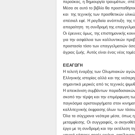
περούκας, η δημιουργία τραυμάτων, σπέ
Μέσα σε αυτό το βιβλίο θα προσπαθήσο
και της τεχνικής των προσθετικών υλικ
σπέσιαλ εφέ. Η ραγδαία ανάπτυξη της 
απαραίτητη τη συνδρομή της επαγγελματ
Oι έρευνες όμως, της επιστημονικής κο
για την ασφάλεια των καλλυντικών προβά
προστασία τόσο των επαγγελματιών όσο 
άγριας ζωής. Aυτός είναι ένας νέος τομ
ΕΙΣΑΓΩΓΗ
Η τελετή έναρξης των Oλυμπιακών αγών
Ελληνικής ιστορίας αλλά και της νεότερ
σημαντικά μερικές από τις τεχνικές ψιμ
H απεικόνιση συμβάντων παραδοσιακών ή
σκοπό την τέρψη και την επιμόρφωση των
παγκόσμια αριστουργήματα στον κινηματο
καλλιτεχνικής έκφρασης όλων των τάσεων
Όλα τα σύγχρονα νεότερα μέσα, όπως η 
μεταμφίεσης. Oι συγγραφείς, οι σκηνοθέτ
έργο με τη συνδρομή και την εκτέλεση τ
μαγική κάποιες φορές εικόνα, οφείλοντα