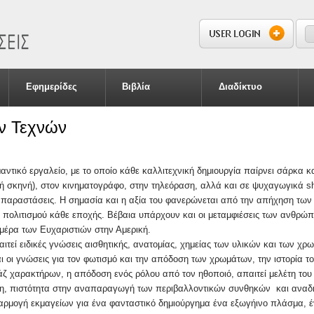
S
S
Εφημερίδες
Βιβλία
Διαδίκτυο
ν Τεχνών
μαντικό εργαλείο, με το οποίο κάθε καλλιτεχνική δημιουργία παίρνει σάρκα 
ική σκηνή), στον κινηματογράφο, στην τηλεόραση, αλλά και σε ψυχαγωγικά s
ές παραστάσεις. Η σημασία και η αξία του φανερώνεται από την απήχηση τω
υ πολιτισμού κάθε εποχής. Bέβαια υπάρχουν και οι μεταμφιέσεις των ανθρ
η μέρα των Ευχαριστιών στην Αμερική.
τεί ειδικές γνώσεις αισθητικής, ανατομίας, χημείας των υλικών και των χρω
αι οι γνώσεις για τον φωτισμό και την απόδοση των χρωμάτων, την ιστορία τ
άζ χαρακτήρων, η απόδοση ενός ρόλου από τον ηθοποιό, απαιτεί μελέτη το
υση, πιστότητα στην αναπαραγωγή των περιβαλλοντικών συνθηκών και αναδη
αρμογή εκμαγείων για ένα φανταστικό δημιούργημα ένα εξωγήινο πλάσμα, 