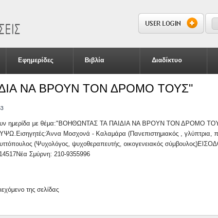
S
S
Εφημερίδες
Βιβλία
Διαδίκτυο
ΔΙΑ ΝΑ ΒΡΟΥΝ ΤΟΝ ΔΡΟΜΟ ΤΟΥΣ"
53
ουν ημερίδα με θέμα:"ΒΟΗΘΩΝΤΑΣ ΤΑ ΠΑΙΔΙΑ ΝΑ ΒΡΟΥΝ ΤΟΝ ΔΡΟΜΟ ΤΟΥΣ" 
ΛΥΨΩ.Εισηγητές:Άννα Μοσχονά - Καλαμάρα (Πανεπιστημιακός , γλύπτρια, π
ρυττόπουλος (Ψυχολόγος, ψυχοθεραπευτής, οικογενειακός σύμβουλος)ΕΙ
514517Νέα Σμύρνη: 210-9355996
ριεχόμενο της σελίδας