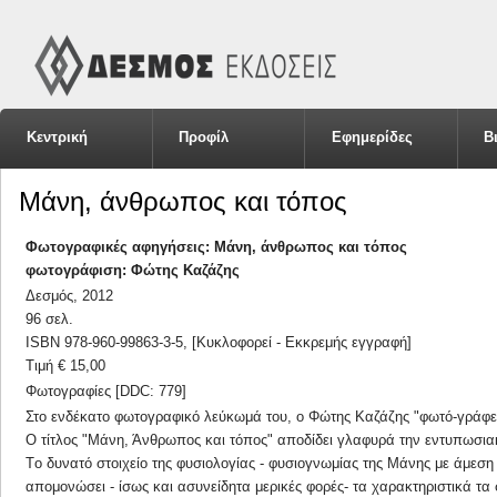
Κεντρική
Προφίλ
Εφημερίδες
Β
Μάνη, άνθρωπος και τόπος
Φωτογραφικές αφηγήσεις: Μάνη, άνθρωπος και τόπος
φωτογράφιση: Φώτης Καζάζης
Δεσμός, 2012
96 σελ.
ISBN 978-960-99863-3-5, [Κυκλοφορεί - Εκκρεμής εγγραφή]
Τιμή € 15,00
Φωτογραφίες [DDC: 779]
Στο ενδέκατο φωτογραφικό λεύκωμά του, ο Φώτης Καζάζης "φωτό-γράφε
Ο τίτλος "Μάνη, Άνθρωπος και τόπος" αποδίδει γλαφυρά την εντυπωσιακ
Tο δυνατό στοιχείο της φυσιολογίας - φυσιογνωμίας της Μάνης με άμε
απομονώσει - ίσως και ασυνείδητα μερικές φορές- τα χαρακτηριστικά τ