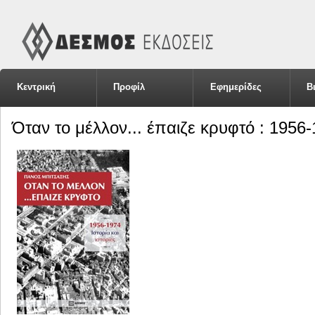
Κεντρική
Προφίλ
Εφημερίδες
Β
Όταν το μέλλον... έπαιζε κρυφτό : 1956-1