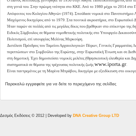
Ο Πάνος Μπιτσαξής γεννήθηκε το 1956 στην Αθήνα. Πολιτικοποιημένος από τα
στη γενιά του. Στην πρώιμη νεότητα στο ΚΚΕ. Από το 1980 μέχρι το 2014 στο
Απόφοιτος του Κολεγίου Αθηνών (1974). Σπούδασε νομικά στο Πανεπιστήμιο Α
Μαχόμενος δικηγόρος από το 1979. Στα ποινικά ακροατήρια, στο Ευρωπαϊκό Δι
Ήταν παρών σε πολλές από τις μεγάλες δίκες που βρέθηκαν στο επίκεντρο της δ
Ειδικός Σύμβουλος σε θέματα νομοθετικής πολιτικής στο Υπουργείο Δικαιοσύν
Πολιτισμού, επί υπουργίας Μελίνας Μερκούρη.
Διετέλεσε Πρόεδρος του Ταμείου Αρχαιολογικών Πόρων, Γενικός Γραμματέας 
περιπτώσεων στο Συμβούλιο της Ευρώπης, στην Ευρωπαϊκή Ένωση και σε Διεθν
στη δημοτική. Έχει δημοσιεύσει νομικές μελέτες (Θρησκευτική ελευθερία και 
www.iporta.gr
συστηματικά σε θέματα της τρέχουσας πολιτικής ζωής
.
Είναι παντρεμένος με τη Μαρίνα Μπράβου, δικηγόρο με εξειδίκευση στο οικογεν
Παρακαλώ
εγγραφείτε
για να δείτε το περιεχόμενο της σελίδας
Δεσμός Εκδόσεις © 2012 | Developed by
DNA Creative Group LTD