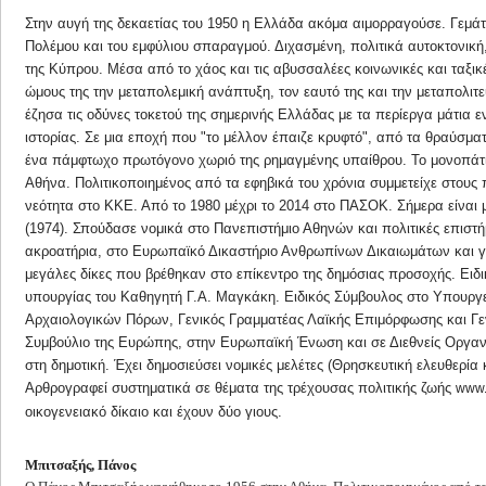
Στην αυγή της δεκαετίας του 1950 η Ελλάδα ακόμα αιμορραγούσε. Γεμάτ
Πολέμου και του εμφύλιου σπαραγμού. Διχασμένη, πολιτικά αυτοκτονική
της Κύπρου. Μέσα από το χάος και τις αβυσσαλέες κοινωνικές και ταξικ
ώμους της την μεταπολεμική ανάπτυξη, τον εαυτό της και την μεταπολιτ
έζησα τις οδύνες τοκετού της σημερινής Ελλάδας με τα περίεργα μάτια ε
ιστορίας. Σε μια εποχή που "το μέλλον έπαιζε κρυφτό", από τα θραύσματα
ένα πάμφτωχο πρωτόγονο χωριό της ρημαγμένης υπαίθρου. Το μονοπάτι
Αθήνα. Πολιτικοποιημένος από τα εφηβικά του χρόνια συμμετείχε στους
νεότητα στο ΚΚΕ. Από το 1980 μέχρι το 2014 στο ΠΑΣΟΚ. Σήμερα είναι 
(1974). Σπούδασε νομικά στο Πανεπιστήμιο Αθηνών και πολιτικές επιστ
ακροατήρια, στο Ευρωπαϊκό Δικαστήριο Ανθρωπίνων Δικαιωμάτων και γε
μεγάλες δίκες που βρέθηκαν στο επίκεντρο της δημόσιας προσοχής. Ειδι
υπουργίας του Καθηγητή Γ.Α. Μαγκάκη. Ειδικός Σύμβουλος στο Υπουργεί
Αρχαιολογικών Πόρων, Γενικός Γραμματέας Λαϊκής Επιμόρφωσης και Γ
Συμβούλιο της Ευρώπης, στην Ευρωπαϊκή Ένωση και σε Διεθνείς Οργαν
στη δημοτική. Έχει δημοσιεύσει νομικές μελέτες (Θρησκευτική ελευθερί
Αρθρογραφεί συστηματικά σε θέματα της τρέχουσας πολιτικής ζωής
www.
οικογενειακό δίκαιο και έχουν δύο γιους.
Μπιτσαξής, Πάνος