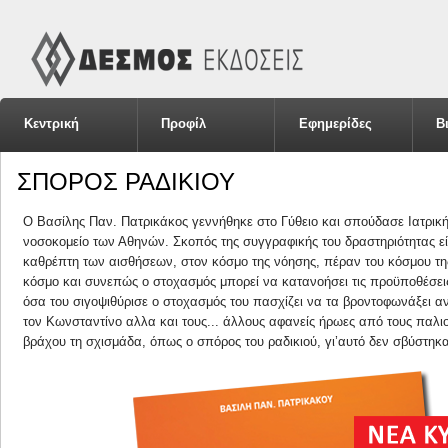
Κεντρική
Προφίλ
Εφημερίδες
Β
ΣΠΟΡΟΣ ΡΑΔΙΚΙΟΥ
Ο Βασίλης Παν. Πατρικάκος γεννήθηκε στο Γύθειο και σπούδασε Ιατρική
νοσοκομείο των Αθηνών. Σκοπός της συγγραφικής του δραστηριότητας εί
καθρέπτη των αισθήσεων, στον κόσμο της νόησης, πέραν του κόσμου της
κόσμο και συνεπώς ο στοχασμός μπορεί να κατανοήσει τις προϋποθέσει
όσα του σιγοψιθύρισε ο στοχασμός του πασχίζει να τα βροντοφωνάξει ανε
τον Κωνσταντίνο αλλα και τους... άλλους αφανείς ήρωες από τους παλ
βράχου τη σχισμάδα, όπως ο σπόρος του ραδικιού, γι’αυτό δεν σβύστηκ